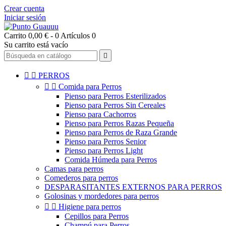
Crear cuenta
Iniciar sesión
Carrito
0,00 € - 0 Artículos
0
Su carrito está vacío



PERROS


Comida para Perros
Pienso para Perros Esterilizados
Pienso para Perros Sin Cereales
Pienso para Cachorros
Pienso para Perros Razas Pequeña
Pienso para Perros de Raza Grande
Pienso para Perros Senior
Pienso para Perros Light
Comida Húmeda para Perros
Camas para perros
Comederos para perros
DESPARASITANTES EXTERNOS PARA PERROS
Golosinas y mordedores para perros


Higiene para perros
Cepillos para Perros
Champú para Perros