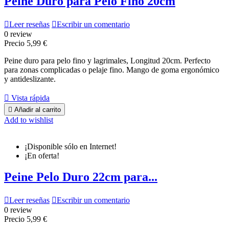
Peine Duro para Pelo Fino 20cm

Leer reseñas

Escribir un comentario
0 review
Precio
5,99 €
Peine duro para pelo fino y lagrimales, Longitud 20cm. Perfecto
para zonas complicadas o pelaje fino. Mango de goma ergonómico
y antideslizante.

Vista rápida

Añadir al carrito
Add to wishlist
¡Disponible sólo en Internet!
¡En oferta!
Peine Pelo Duro 22cm para...

Leer reseñas

Escribir un comentario
0 review
Precio
5,99 €