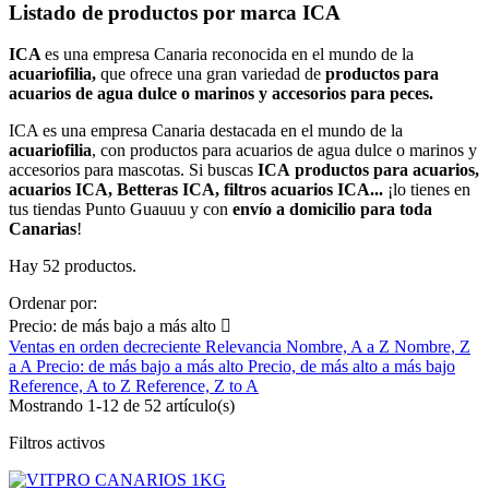
Listado de productos por marca ICA
ICA
es una empresa Canaria reconocida en el mundo de la
acuariofilia,
que ofrece una gran variedad de
productos para
acuarios de agua dulce o marinos y accesorios para peces.
ICA es una empresa Canaria destacada en el mundo de la
acuariofilia
, con productos para acuarios de agua dulce o marinos y
accesorios para mascotas. Si buscas
ICA productos para acuarios,
acuarios ICA, Betteras ICA, filtros acuarios ICA...
¡lo tienes en
tus tiendas Punto Guauuu y con
envío a domicilio para toda
Canarias
!
Hay 52 productos.
Ordenar por:
Precio: de más bajo a más alto

Ventas en orden decreciente
Relevancia
Nombre, A a Z
Nombre, Z
a A
Precio: de más bajo a más alto
Precio, de más alto a más bajo
Reference, A to Z
Reference, Z to A
Mostrando 1-12 de 52 artículo(s)
Filtros activos