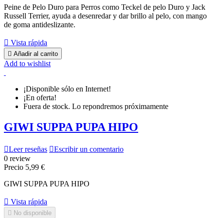
Peine de Pelo Duro para Perros como Teckel de pelo Duro y Jack
Russell Terrier, ayuda a desenredar y dar brillo al pelo, con mango
de goma antideslizante.

Vista rápida

Añadir al carrito
Add to wishlist
¡Disponible sólo en Internet!
¡En oferta!
Fuera de stock. Lo repondremos próximamente
GIWI SUPPA PUPA HIPO

Leer reseñas

Escribir un comentario
0 review
Precio
5,99 €
GIWI SUPPA PUPA HIPO

Vista rápida

No disponible