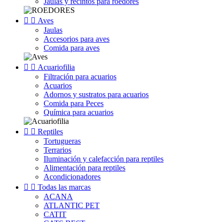
Jaulas y recintos para roedores


Aves
Jaulas
Accesorios para aves
Comida para aves


Acuariofilia
Filtración para acuarios
Acuarios
Adornos y sustratos para acuarios
Comida para Peces
Química para acuarios


Reptiles
Tortugueras
Terrarios
Iluminación y calefacción para reptiles
Alimentación para reptiles
Acondicionadores


Todas las marcas
ACANA
ATLANTIC PET
CATIT