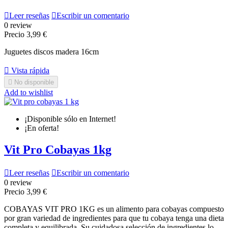

Leer reseñas

Escribir un comentario
0 review
Precio
3,99 €
Juguetes discos madera 16cm

Vista rápida

No disponible
Add to wishlist
¡Disponible sólo en Internet!
¡En oferta!
Vit Pro Cobayas 1kg

Leer reseñas

Escribir un comentario
0 review
Precio
3,99 €
COBAYAS VIT PRO 1KG es un alimento para cobayas compuesto
por gran variedad de ingredientes para que tu cobaya tenga una dieta
completa y equilibrada. Su cuidadosa selección de ingredientes lo