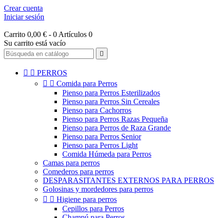
Crear cuenta
Iniciar sesión
Carrito
0,00 € - 0 Artículos
0
Su carrito está vacío



PERROS


Comida para Perros
Pienso para Perros Esterilizados
Pienso para Perros Sin Cereales
Pienso para Cachorros
Pienso para Perros Razas Pequeña
Pienso para Perros de Raza Grande
Pienso para Perros Senior
Pienso para Perros Light
Comida Húmeda para Perros
Camas para perros
Comederos para perros
DESPARASITANTES EXTERNOS PARA PERROS
Golosinas y mordedores para perros


Higiene para perros
Cepillos para Perros
Champú para Perros